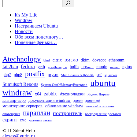
It's My Life
Windraw
Настраиваем Ubuntu
Новости
Обо всем понемногу…
Полезные феньки…
Atechnology
citrix
dkim
dovecot
ethereum
bind
D510MO
fedora
fail2ban
geth
hplib
munin
nginx
google карты
IP.Board
named
postfix
php7
php8
prysm
spf
Slim Chassis BQ656BL
sqlserver
ubuntu
Stimulsoft Reports
System.OutOfMemoryException
windraw
zabbix
x64
Атехнолоджи
Яндекс Директ
альтаир-аэро
документация windraw
домен
домен .рф
мониторинг серверов
обновление windraw
оконный континент
параплан
построитель
оповещения
распределение доставок
скрипт
смс
удаление заказа
© IT Silent Help
alexey@gurin.ru