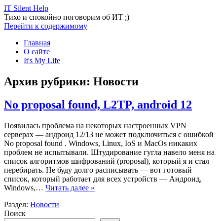
IT Silent Help
Тихо и спокойно поговорим об ИТ ;)
Перейти к содержимому
Главная
О сайте
It's My Life
Архив рубрики:
Новости
No proposal found, L2TP, android 12
Появилась проблема на некоторых настроенных VPN
серверах — андроид 12/13 не может подключиться с ошибкой
No proposal found . Windows, Linux, IoS и MacOs никаких
проблем не испытывали. Штудирование гугла навело меня на
список алгоритмов шифрований (proposal), который я и стал
перебирать. Не буду долго расписывать — вот готовый
список, который работает для всех устройств — Андроид,
Windows,…
Читать далее »
Раздел:
Новости
Поиск