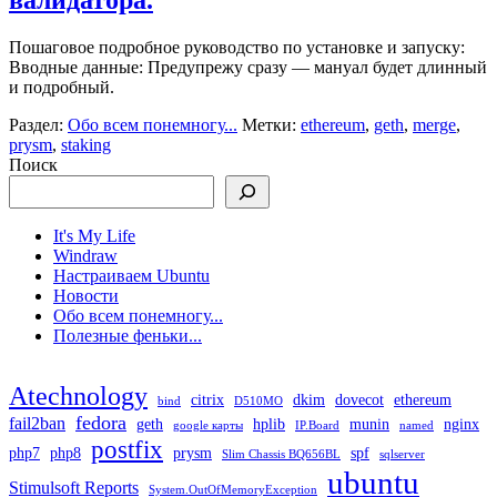
Поша­го­вое подроб­ное руко­вод­ство по уста­нов­ке и запус­ку:
Ввод­ные дан­ные: Пре­ду­пре­жу сра­зу — ману­ал будет длин­ный
и подроб­ный.
Раздел:
Обо всем понемногу...
Метки:
ethereum
,
geth
,
merge
,
prysm
,
staking
Поиск
It's My Life
Windraw
Настраиваем Ubuntu
Новости
Обо всем понемногу...
Полезные феньки...
Atechnology
citrix
dkim
dovecot
ethereum
bind
D510MO
fedora
fail2ban
geth
hplib
munin
nginx
google карты
IP.Board
named
postfix
php7
php8
prysm
spf
Slim Chassis BQ656BL
sqlserver
ubuntu
Stimulsoft Reports
System.OutOfMemoryException