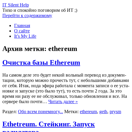
IT Silent Help
Тихо и спокойно поговорим об ИТ ;)
Перейти к содержимому
Главная
О сайте
It’s My Life
Архив метки:
ethereum
Очистка базы Ethereum
На самом деле это будет некий воль­ный пере­вод из доку­мен­
та­ции, кото­рую мож­но про­честь тут, с неболь­ши­ми добав­ка­ми
от себя. Итак, нода эфи­ра рабо­та­ла с момен­та запи­си о ее уста­
нов­ке и запус­ке (это было тут), то есть почти 2 года. За это
вре­мя ни разу ее не обслу­жи­вал, толь­ко обнов­ле­ния и все. На
сер­ве­ре было почти…
Читать далее »
Раздел:
Обо всем понемногу...
Метки:
ethereum
,
geth
,
prysm
Ethetreum. Стейкинг. Запуск
валидатора.