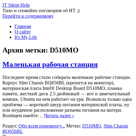
IT Silent Help
Тихо и спокойно поговорим об ИТ ;)
Перейти к содержимому
Главная
О сайте
It's My Life
Архив метки:
D510MO
Маленькая рабочая станция
Последнее время стали собирать маленькие рабочие станции.
Корпус Slim Chassis BQ656BL (крепится на монитор),
материнская плата Intel® Desktop Board D510MO, планка
памяти, жесткий диск 2.5 дюймовый — вот и замечательный
компик. Ubuntu на нем работает на ура. Возникла только одна
проблема — короткий шнур питания материнской платы, ну
или неудачное расположение разъема питания на матери.
Вообщем имейте…
Читать далее »
Раздел:
Обо всем понемногу...
Метки:
D510MO
,
Slim Chassis
BQ656BL