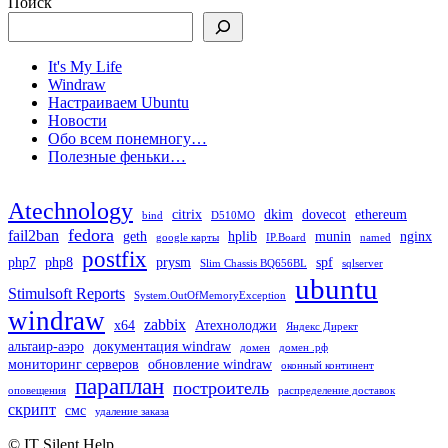
Поиск
It's My Life
Windraw
Настраиваем Ubuntu
Новости
Обо всем понемногу…
Полезные феньки…
Atechnology
citrix
dkim
dovecot
ethereum
bind
D510MO
fedora
fail2ban
geth
hplib
munin
nginx
google карты
IP.Board
named
postfix
php7
php8
prysm
spf
Slim Chassis BQ656BL
sqlserver
ubuntu
Stimulsoft Reports
System.OutOfMemoryException
windraw
zabbix
x64
Атехнолоджи
Яндекс Директ
альтаир-аэро
документация windraw
домен
домен .рф
мониторинг серверов
обновление windraw
оконный континент
параплан
построитель
оповещения
распределение доставок
скрипт
смс
удаление заказа
© IT Silent Help